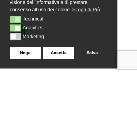
visione dell'informativa e di prestare
consenso all'uso dei cookie.
Scopri di Più
Technical
Technical
Analytics
Analytics
Marketing
Marketing
Nega
Accetta
Salva
LANZISTIL TENDE E TENDE
NAVIGAZIONE
SRLS
Home
Strada Tuscanese Km 3,300
Chi Siamo
- 75C,
Shop
Contatti