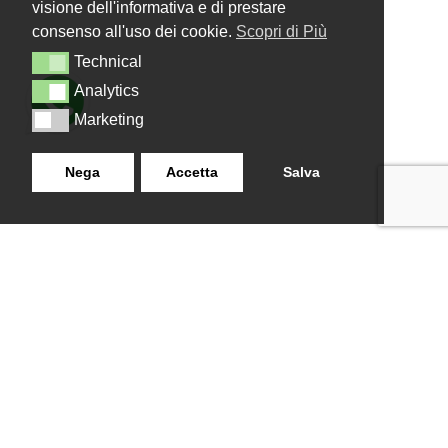
visione dell'informativa e di prestare
consenso all'uso dei cookie.
Scopri di Più
Technical
Technical
Analytics
Analytics
Marketing
Marketing
Nega
Accetta
Salva
LANZISTIL TENDE E TENDE
NAVIGAZIONE
SRLS
Home
Strada Tuscanese Km 3,300
Chi Siamo
- 75C,
Shop
Contatti