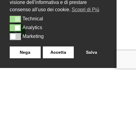
visione dell'informativa e di prestare
consenso all'uso dei cookie.
Scopri di Più
Technical
Technical
Analytics
Analytics
Marketing
Marketing
Nega
Accetta
Salva
LANZISTIL TENDE E TENDE
NAVIGAZIONE
SRLS
Home
Strada Tuscanese Km 3,300
Chi Siamo
- 75C,
Shop
Contatti