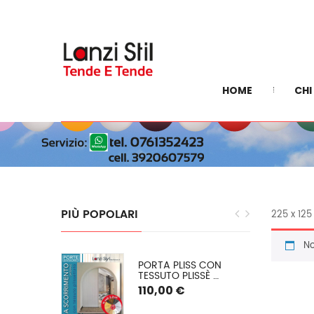
HOME
CHI
PIÙ
POPOLARI
225 x 125
No
EGRA: 
PORTA PLISS CON 
E INVERNALE 
TESSUTO PLISSÈ 
 O (PVC 
SEMIOSCURANTE 
110,00 €
) SU 
(OSCURAMENTO DEL 
50/60%) SPESSORE 2,2 