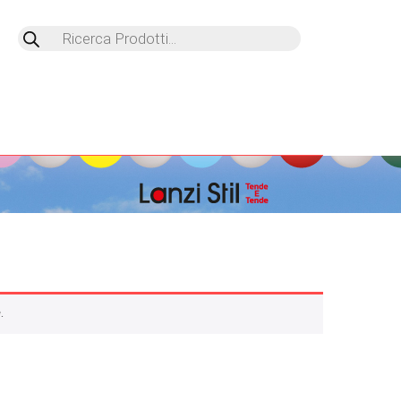
Products
search
.