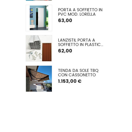
CM
E CON 
PORTA A SOFFIETTO IN 
 ALLUMINIO A 
PVC MOD. LORELLA
O ARGANO
€
63,00
GLIA EXTRA 
LANZISTIL PORTA A 
A Ø 42 MM
SOFFIETTO IN PLASTICA 
MODELLO FLASH – 
62,00
COMUNICA LA TUA 
MISURA VERRÀ DA NOI 
TAGLIATA – ASSEMBLA 
LA TUA PORTA IN 10 
A A VETRO 
TENDA DA SOLE TBQ 
MINUTI – 9 COLORI, 
 (TESSUTO 
CON CASSONETTO
FORNITA DI VITERIA ED 
ATO) CON 
ISTRUZIONI DI 
1.153,00 €
TO E GUIDE
MONTAGGIO