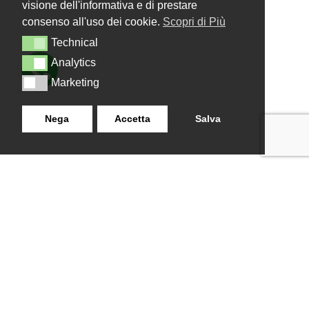
visione dell'informativa e di prestare
consenso all'uso dei cookie.
Scopri di Più
Technical
Technical
Analytics
Analytics
Marketing
Marketing
Nega
Accetta
Salva
LANZISTIL TENDE E TENDE
NAVIGAZIONE
SRLS
Home
Strada Tuscanese Km 3,300
Chi Siamo
- 75C,
Shop
Contatti