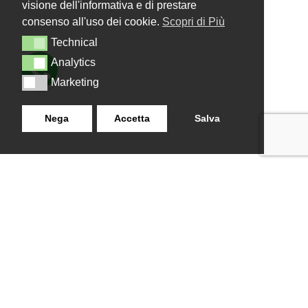
visione dell'informativa e di prestare
consenso all'uso dei cookie.
Scopri di Più
Technical
Technical
Analytics
Analytics
Marketing
Marketing
Nega
Accetta
Salva
LANZISTIL TENDE E TENDE
NAVIGAZIONE
SRLS
Home
Strada Tuscanese Km 3,300
Chi Siamo
- 75C,
Shop
Contatti