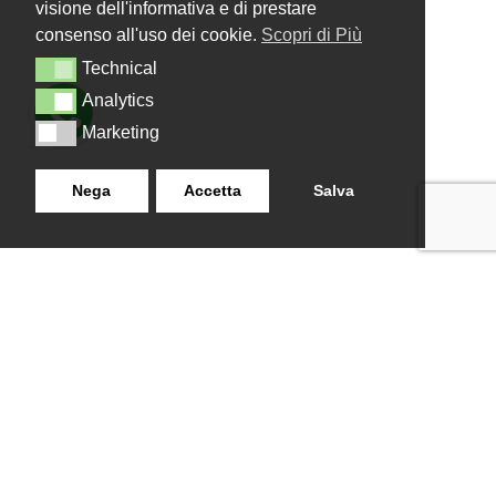
visione dell'informativa e di prestare
consenso all'uso dei cookie.
Scopri di Più
Technical
Technical
Analytics
Analytics
Marketing
Marketing
Nega
Accetta
Salva
LANZISTIL TENDE E TENDE
NAVIGAZIONE
SRLS
Home
Strada Tuscanese Km 3,300
Chi Siamo
- 75C,
Shop
Contatti