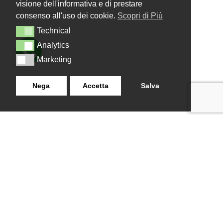
visione dell'informativa e di prestare
consenso all'uso dei cookie.
Scopri di Più
Technical
Technical
Analytics
Analytics
Marketing
Marketing
Nega
Accetta
Salva
LANZISTIL TENDE E TENDE
NAVIGAZIONE
SRLS
Home
Strada Tuscanese Km 3,300
Chi Siamo
- 75C,
Shop
Contatti