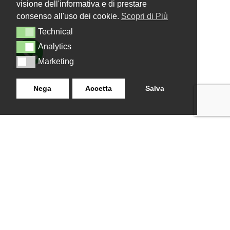
visione dell'informativa e di prestare
consenso all'uso dei cookie.
Scopri di Più
Technical
Technical
Analytics
Analytics
Marketing
Marketing
Nega
Accetta
Salva
LANZISTIL TENDE E TENDE
NAVIGAZIONE
SRLS
Home
Strada Tuscanese Km 3,300
Chi Siamo
- 75C,
Shop
Contatti