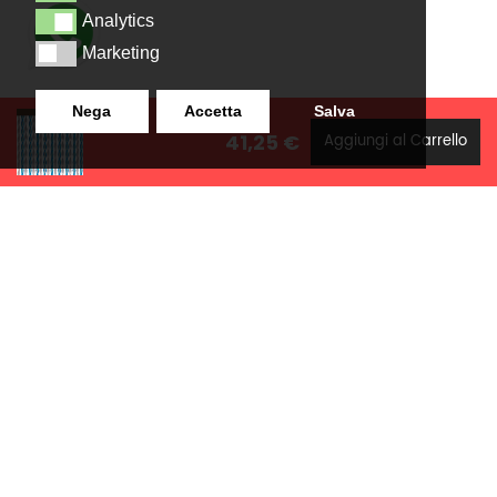
Analytics
Analytics
Marketing
Marketing
Nega
Accetta
Salva
41,25 €
Aggiungi al Carrello
LANZISTIL TENDE E TENDE
NAVIGAZIONE
SRLS
Home
Strada Tuscanese Km 3,300
Chi Siamo
- 75C,
Shop
Contatti
01100
,
Viterbo (VT)
info@lanzistiltende.it
+ 39 0761/352423