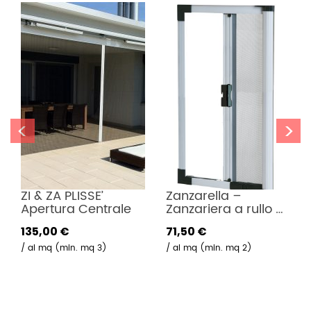
<
>
ZI & ZA PLISSE’  
Zanzarella – 
Apertura Centrale
Zanzariera a rullo 
per Porta Finestra
135,00 €
71,50 €
al mq (min. mq 3)
al mq (min. mq 2)