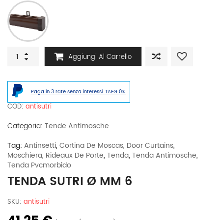
Tenda
Aggiungi Al Carrello
Sutri
ø
mm
6
Paga in 3 rate senza interessi. TAEG 0%.
quantità
COD:
antisutri
Categoria:
Tende Antimosche
Tag:
Antinsetti
,
Cortina De Moscas
,
Door Curtains
,
Moschiera
,
Rideaux De Porte
,
Tenda
,
Tenda Antimosche
,
Tenda Pvcmorbido
TENDA SUTRI Ø MM 6
SKU:
antisutri