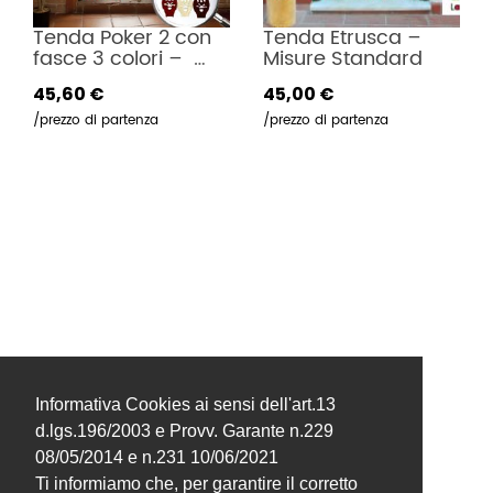
Tenda Poker 2 con 
Tenda Etrusca – 
fasce 3 colori –  
Misure Standard
Misure Standard
45,60 €
45,00 €
prezzo di partenza
prezzo di partenza
Informativa Cookies ai sensi dell'art.13
d.lgs.196/2003 e Provv. Garante n.229
08/05/2014 e n.231 10/06/2021
Ti informiamo che, per garantire il corretto