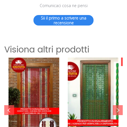
Comunicaci cosa ne pensi
Sii il primo a scrivere una
recensione
Visiona altri prodotti
S
<
>