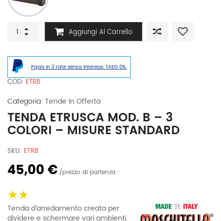
Tenda
Aggiungi Al Carrello
Etrusca
mod.
B
-
Paga in 3 rate senza interessi. TAEG 0%.
3
colori
COD:
ETRB
-
Misure
Categoria:
Tende In Offerta
Standard
TENDA ETRUSCA MOD. B – 3
quantità
COLORI – MISURE STANDARD
SKU:
ETRB
45,00 €
prezzo di partenza
★★
Tenda d’arredamento creata per
dividere e schermare vari ambienti.