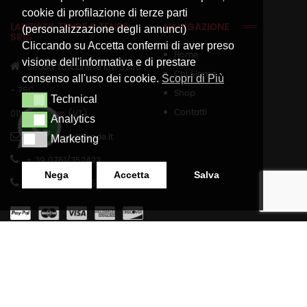
cookie di profilazione di terze parti
LANZISTIL TENDE E TENDE
NAVIGAZIONE
(personalizzazione degli annunci)
SRLS
Cliccando su Accetta confermi di aver preso
Home
visione dell'informativa e di prestare
Strada Tuscanese Km 3,300
Chi Siamo
consenso all'uso dei cookie.
Scopri di Più
- 75C,
Shop
Technical
Technical
Contatti
01100
,
Viterbo (VT)
Analytics
Analytics
info@lanzistiltende.it
Marketing
Marketing
+ 39 0761/352423
Nega
Accetta
Salva
+ 39 392 060 7579
SHOP
INFORMAZIONI LEGALI
Carrello
Termini E Condizioni
Checkout
Privacy Policy
Il Mio Account
Cookie Policy