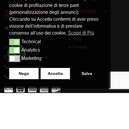
cookie di profilazione di terze parti
LANZISTIL TENDE E TENDE
NAVIGAZIONE
(personalizzazione degli annunci)
SRLS
Cliccando su Accetta confermi di aver preso
Home
visione dell'informativa e di prestare
Strada Tuscanese Km 3,300
Chi Siamo
consenso all'uso dei cookie.
Scopri di Più
- 75C,
Shop
Technical
Technical
Contatti
01100
,
Viterbo (VT)
Analytics
Analytics
info@lanzistiltende.it
Marketing
Marketing
+ 39 0761/352423
Nega
Accetta
Salva
+ 39 392 060 7579
SHOP
INFORMAZIONI LEGALI
Carrello
Termini E Condizioni
Checkout
Privacy Policy
Il Mio Account
Cookie Policy