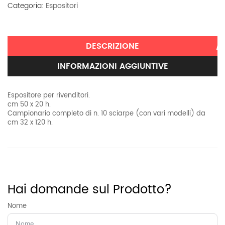
quantità
Categoria:
Espositori
DESCRIZIONE
INFORMAZIONI AGGIUNTIVE
Espositore per rivenditori.
cm 50 x 20 h.
Campionario completo di n. 10 sciarpe (con vari modelli) da
cm 32 x 120 h.
Informazioni aggiuntive
Peso
15 kg
Hai domande sul Prodotto?
Nome