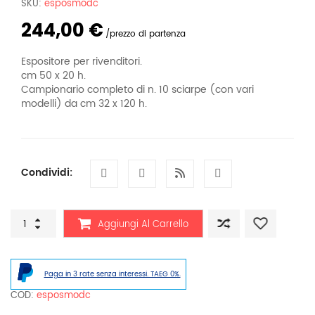
SKU:
esposmodc
244,00
€
prezzo di partenza
Espositore per rivenditori.
cm 50 x 20 h.
Campionario completo di n. 10 sciarpe (con vari
modelli) da cm 32 x 120 h.
Condividi:
Espositore
Aggiungi Al Carrello
Modello
C
a
muro
Paga in 3 rate senza interessi. TAEG 0%.
con
gancio
COD:
esposmodc
orientabile