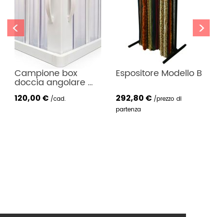
<
>
Campione box 
Espositore Modello B
doccia angolare 
cm L 43 X 43 X 48 H
120,00 €
292,80
€
cad.
prezzo di
partenza